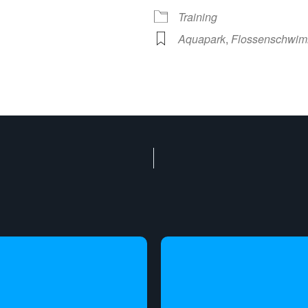
Training
Aquapark
,
Flossenschwi