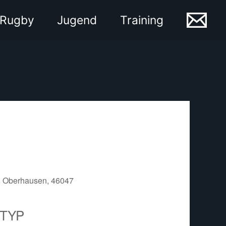
Rugby
Jugend
Training
, Oberhausen, 46047
TYP