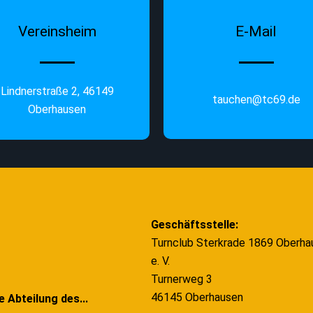
Vereinsheim
E-Mail
Lindnerstraße 2, 46149
tauchen@tc69.de
Oberhausen
Geschäftsstelle:
Turnclub Sterkrade 1869 Oberha
e. V.
Turnerweg 3
46145 Oberhausen
e Abteilung des...