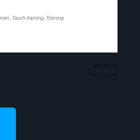
mmen
,
Tauch-training
,
Training
WEITER
Di. Training