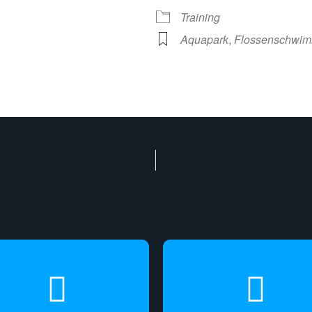
Training
Aquapark
,
Flossenschwi