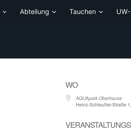
Abteilung
Tauchen
UW-
WO
AQUApark Oberhause
Heinz-Schleußer-Straße 1
VERANSTALTUNGS