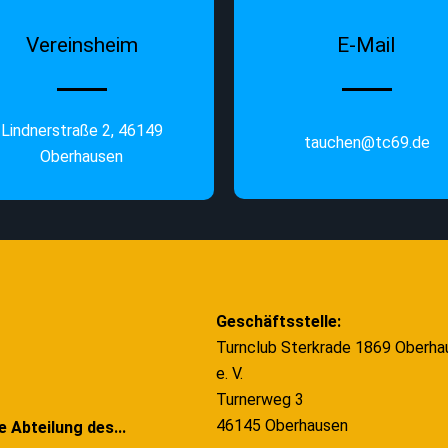
Vereinsheim
E-Mail
Lindnerstraße 2, 46149
tauchen@tc69.de
Oberhausen
Geschäftsstelle:
Turnclub Sterkrade 1869 Oberha
e. V.
Turnerweg 3
46145 Oberhausen
e Abteilung des...