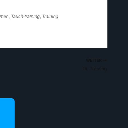
mmen
,
Tauch-training
,
Training
WEITER
Di. Training