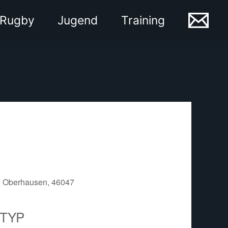
Rugby
Jugend
Training
, Oberhausen, 46047
TYP